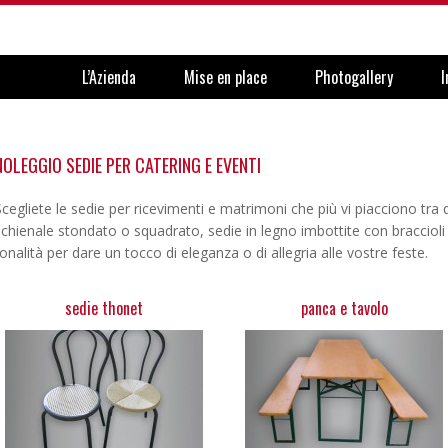
L’Azienda
Mise en place
Photogallery
I
NOLEGGIO SEDIE PER CATERING E EVENTI
Scegliete le sedie per ricevimenti e matrimoni che più vi piacciono tra 
schienale stondato o squadrato, sedie in legno imbottite con braccioli e
tonalità per dare un tocco di eleganza o di allegria alle vostre feste.
sedie thonet
panca e tavolo