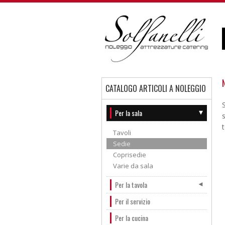
SOLFANELLI NOLEGGIO
ATTREZZATURE CATERING
CATALOGO ARTICOLI A NOLEGGIO
Per la sala
Tavoli
Sedie
Coprisedie
Varie da sala
Per la tavola
Per il servizio
Per la cucina