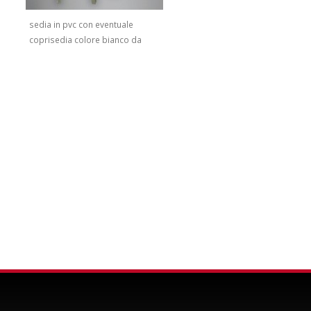
sedia in pvc con eventuale
coprisedia colore bianco da
cerimonia