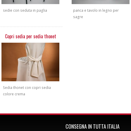
sedie con seduta in paglia
panca e tavolo in legno per
sagre
Copri sedia per sedia thonet
Sedia thonet con copri sedia
colore crema
CONSEGNA IN TUTTA ITALIA