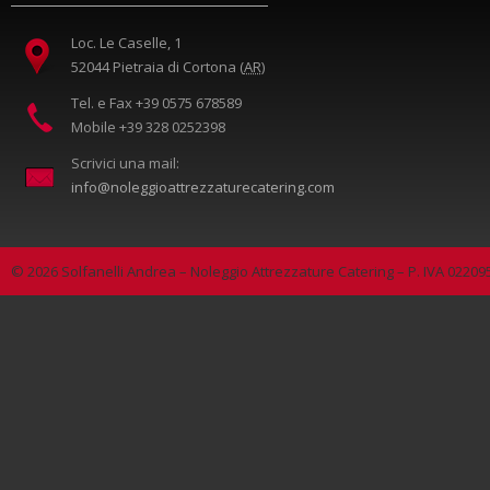
Loc. Le Caselle, 1
52044
Pietraia di Cortona
(
AR
)
Tel. e Fax
+39 0575 678589
Mobile
+39 328 0252398
Scrivici una mail:
info@noleggioattrezzaturecatering.com
© 2026 Solfanelli Andrea – Noleggio Attrezzature Catering – P. IVA 0220