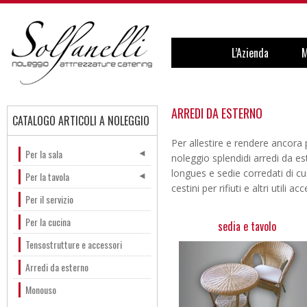
L’Azienda
M
SOLFANELLI NOLEGGIO
ATTREZZATURE CATERING
ARREDI DA ESTERNO
CATALOGO ARTICOLI A NOLEGGIO
Per allestire e rendere ancora 
Per la sala
noleggio splendidi arredi da est
longues e sedie corredati di c
Per la tavola
cestini per rifiuti e altri utili a
Per il servizio
Per la cucina
sedia e tavolo
Tensostrutture e accessori
Arredi da esterno
Monouso